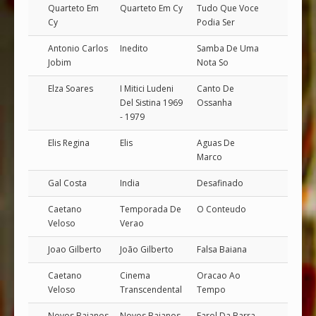
Quarteto Em
Quarteto Em Cy
Tudo Que Voce
Cy
Podia Ser
Antonio Carlos
Inedito
Samba De Uma
Jobim
Nota So
Elza Soares
I Mitici Ludeni
Canto De
Del Sistina 1969
Ossanha
- 1979
Elis Regina
Elis
Aguas De
Marco
Gal Costa
India
Desafinado
Caetano
Temporada De
O Conteudo
Veloso
Verao
Joao Gilberto
João Gilberto
Falsa Baiana
Caetano
Cinema
Oracao Ao
Veloso
Transcendental
Tempo
Novos Baianos
Novos Baianos
Farol Da Barra