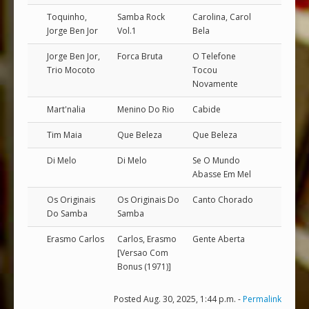
Toquinho,
Samba Rock
Carolina, Carol
Jorge Ben Jor
Vol.1
Bela
Jorge Ben Jor,
Forca Bruta
O Telefone
Trio Mocoto
Tocou
Novamente
Mart'nalia
Menino Do Rio
Cabide
Tim Maia
Que Beleza
Que Beleza
Di Melo
Di Melo
Se O Mundo
Abasse Em Mel
Os Originais
Os Originais Do
Canto Chorado
Do Samba
Samba
Erasmo Carlos
Carlos, Erasmo
Gente Aberta
[Versao Com
Bonus (1971)]
Posted Aug. 30, 2025, 1:44 p.m. -
Permalink