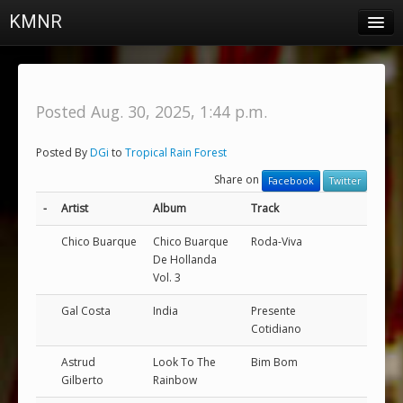
KMNR
Blog
Schedule
Posted Aug. 30, 2025, 1:44 p.m.
DJs
Posted By
DGi
to
Tropical Rain Forest
Town & Campus News
Share on
Facebook
Twitter
Charts
-
Artist
Album
Track
Playlists
Chico Buarque
Chico Buarque
Roda-Viva
De Hollanda
About
Vol. 3
Gal Costa
India
Presente
Login
Cotidiano
Astrud
Look To The
Bim Bom
Gilberto
Rainbow