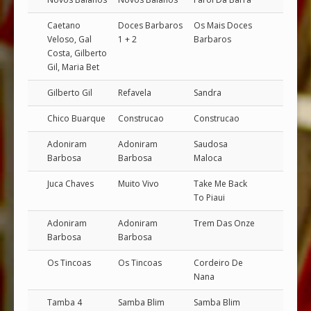
Caetano
Doces Barbaros
Os Mais Doces
Veloso, Gal
1 + 2
Barbaros
Costa, Gilberto
Gil, Maria Bet
Gilberto Gil
Refavela
Sandra
Chico Buarque
Construcao
Construcao
Adoniram
Adoniram
Saudosa
Barbosa
Barbosa
Maloca
Juca Chaves
Muito Vivo
Take Me Back
To Piaui
Adoniram
Adoniram
Trem Das Onze
Barbosa
Barbosa
Os Tincoas
Os Tincoas
Cordeiro De
Nana
Tamba 4
Samba Blim
Samba Blim