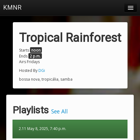
KMNR
Blog
Schedule
Tropical Rainforest
DJs
Starts
noon
Ends
2 p.m.
Town & Campus News
Airs Fridays
Charts
Hosted By
DGi
bossa nova, tropicália, samba
Playlists
About
Playlists
Login
See All
2.11 May 8, 2025, 7:40 p.m.