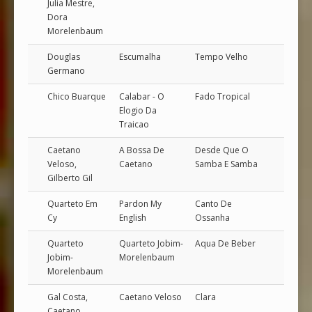
Julia Mestre,
Dora
Morelenbaum
Douglas
Escumalha
Tempo Velho
Germano
Chico Buarque
Calabar - O
Fado Tropical
Elogio Da
Traicao
Caetano
A Bossa De
Desde Que O
Veloso,
Caetano
Samba E Samba
Gilberto Gil
Quarteto Em
Pardon My
Canto De
Cy
English
Ossanha
Quarteto
Quarteto Jobim-
Aqua De Beber
Jobim-
Morelenbaum
Morelenbaum
Gal Costa,
Caetano Veloso
Clara
Caetano