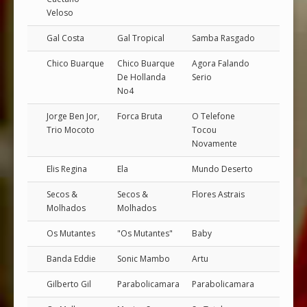
Veloso
Gal Costa
Gal Tropical
Samba Rasgado
Chico Buarque
Chico Buarque
Agora Falando
De Hollanda
Serio
No4
Jorge Ben Jor,
Forca Bruta
O Telefone
Trio Mocoto
Tocou
Novamente
Elis Regina
Ela
Mundo Deserto
Secos &
Secos &
Flores Astrais
Molhados
Molhados
Os Mutantes
"Os Mutantes"
Baby
Banda Eddie
Sonic Mambo
Artu
Gilberto Gil
Parabolicamara
Parabolicamara