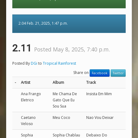
2.04 Feb. 21, 2025, 1:47 p.m.
2.11
Posted May 8, 2025, 7:40 p.m.
Posted By
DGi
to
Tropical Rainforest
Share on
Facebook
Twitter
-
Artist
Album
Track
Ana Frango
Me Chama De
Insista Em Mim
Eletrico
Gato Que Eu
Sou Sua
Caetano
Meu Coco
Nao Vou Deixar
Veloso
Sophia
Sophia Chablau
Debaixo Do