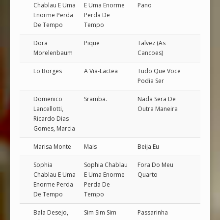
Chablau E Uma
E Uma Enorme
Pano
Enorme Perda
Perda De
De Tempo
Tempo
Dora
Pique
Talvez (As
Morelenbaum
Cancoes)
Lo Borges
A Via-Lactea
Tudo Que Voce
Podia Ser
Domenico
Sramba.
Nada Sera De
Lancellotti,
Outra Maneira
Ricardo Dias
Gomes, Marcia
Marisa Monte
Mais
Beija Eu
Sophia
Sophia Chablau
Fora Do Meu
Chablau E Uma
E Uma Enorme
Quarto
Enorme Perda
Perda De
De Tempo
Tempo
Bala Desejo,
Sim Sim Sim
Passarinha