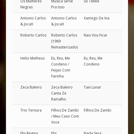
Os Mulheres
Musica Serve
So Tetele
Negras
Pra Isso
Antonio Carlos
Antonio Carlos
Xamego De Ina
& Jocafi
& Jocafi
Roberto Carlos
Roberto Carlos
Nao Vou Ficar
(1969
Remasterizado)
Helio Metheus
Eu, Reu, Me
Eu, Reu, Me
Condeno /
Condeno
Feijao Com
Farinha
Zeca Baleiro
Zeca Baleiro
Taxi Lunar
Canta Ze
Ramalho
Trio Ternura
Filhos De Zambi
Filhos De Zambi
/ Meu Caso Com
Voce
Elis Regina
Elis
Nada Sera